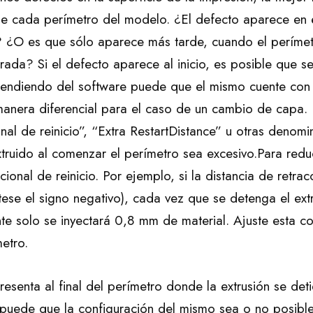
e cada perímetro del modelo. ¿El defecto aparece en 
? ¿O es que sólo aparece más tarde, cuando el perímet
rada? Si el defecto aparece al inicio, es posible que se
pendiendo del software puede que el mismo cuente con u
 manera diferencial para el caso de un cambio de capa
nal de reinicio”, “Extra RestartDistance” u otras denom
truido al comenzar el perímetro sea excesivo.Para reduc
icional de reinicio. Por ejemplo, si la distancia de retra
tese el signo negativo), cada vez que se detenga el extr
 solo se inyectará 0,8 mm de material. Ajuste esta co
etro.
presenta al final del perímetro donde la extrusión se de
puede que la configuración del mismo sea o no posible.