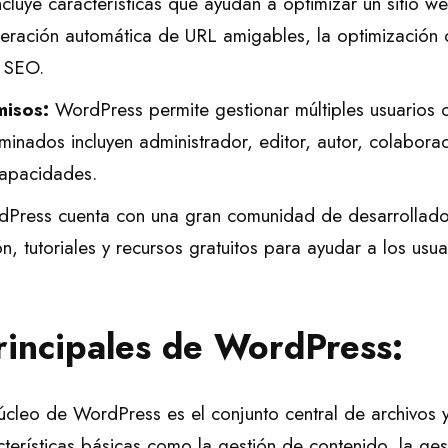
luye características que ayudan a optimizar un sitio w
ración automática de URL amigables, la optimización 
e SEO.
misos:
WordPress permite gestionar múltiples usuarios c
minados incluyen administrador, editor, autor, colabora
capacidades.
Press cuenta con una gran comunidad de desarrollador
, tutoriales y recursos gratuitos para ayudar a los us
incipales de WordPress:
úcleo de WordPress es el conjunto central de archivos 
cterísticas básicas como la gestión de contenido, la ges