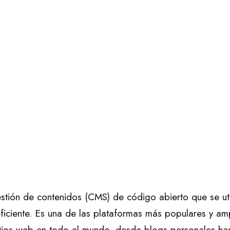
tión de contenidos (CMS) de código abierto que se util
ficiente. Es una de las plataformas más populares y ampl
itios web en todo el mundo, desde blogs personales has